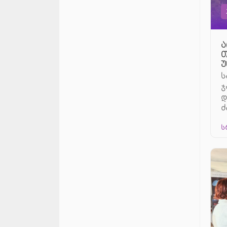
ა
თ
უ
ს
ჯ
დ
ძ
ს