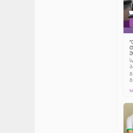
"
თ
უ
ს
პ
გ
გ
ს