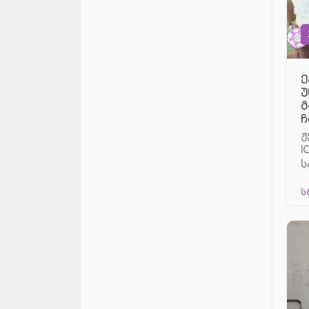
ე
უ
გ
ჩ
ჟ
I
ს
ს
ს