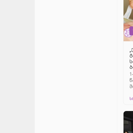
„
გ
ს
ბ
1
წ
მ
პ
ს