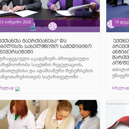
12 იანვარი 2026
19 დეკ
ექთანთა გაერთიანება" და
ექთნე
ბილისის სახელმწიფო სამედიცინო
პრევე
ნივერსიტეტი
ანტიბ
მართვ
ტრატეგიული აკადემიურ–პროფესიული
კონფე
არტნიორობა საექთნო რეგულაციის,
თბილის
ანათლებისა და ადამიანური რესურსების
უნივერ
ანვითარებისთვის საქართველოში ...
საერთა
„თანამ
რულად
სრულა