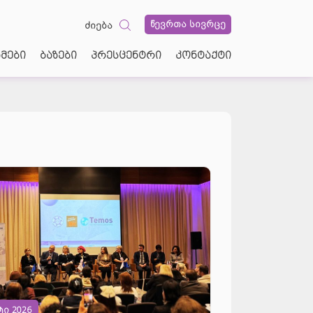
ტრი
კონტაქტი
GEO
GEO
წევრთა სივრცე
ძიება
ENG
მები
ბაზები
პრესცენტრი
კონტაქტი
RU
ტი 2026