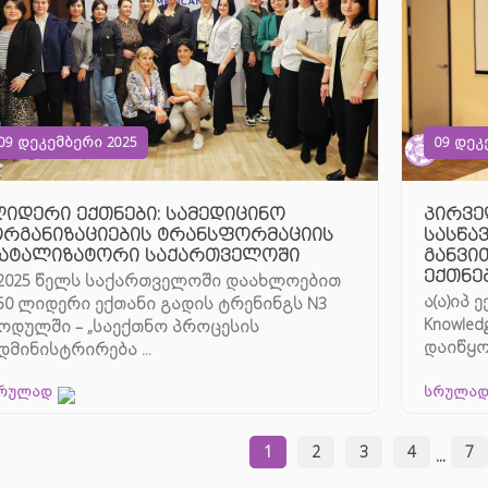
09 დეკემბერი 2025
09 დეკ
იდერი ექთნები: სამედიცინო
პირვე
რგანიზაციების ტრანსფორმაციის
სასწა
ატალიზატორი საქართველოში
განვი
ექთნე
025 წელს საქართველოში დაახლოებით
ა(ა)იპ 
50 ლიდერი ექთანი გადის ტრენინგს N3
Knowled
ოდულში – „საექთნო პროცესის
დაიწყ
დმინისტრირება ...
ეროვნუ
რულად
სრულა
1
2
3
4
7
...