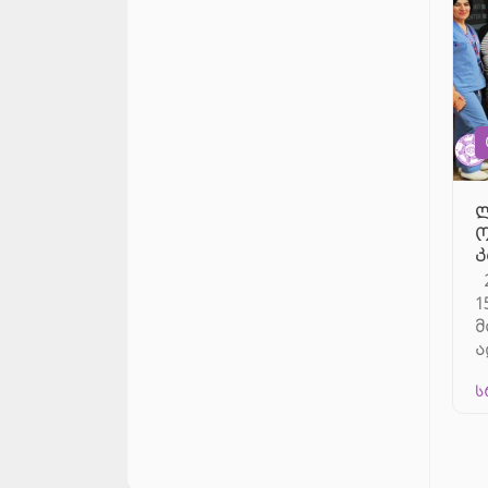
ლ
ო
კ
2
1
მ
ა
ს