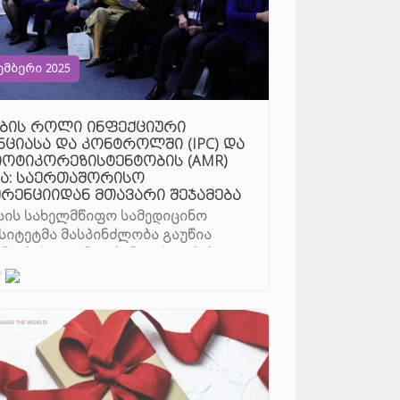
ემბერი 2025
ბის როლი ინფექციური
ნციასა და კონტროლში (IPC) და
იოტიკორეზისტენტობის (AMR)
ა: საერთაშორისო
რენციიდან მთავარი შეჯამება
ის სახელმწიფო სამედიცინო
სიტეტმა მასპინძლობა გაუწია
შორისო კონფერენციას თემაზე:
ედროვე გამოწვევები და ჯანდაცვ ...
დ